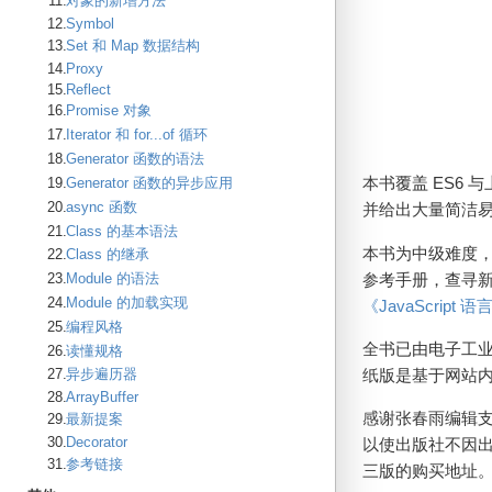
对象的新增方法
Symbol
Set 和 Map 数据结构
Proxy
Reflect
Promise 对象
Iterator 和 for...of 循环
Generator 函数的语法
本书覆盖 ES6
Generator 函数的异步应用
async 函数
并给出大量简洁
Class 的基本语法
本书为中级难度，
Class 的继承
参考手册，查寻新增
Module 的语法
Module 的加载实现
《JavaScript
编程风格
全书已由电子工业
读懂规格
纸版是基于网站
异步遍历器
ArrayBuffer
感谢张春雨编辑
最新提案
Decorator
以使出版社不因
参考链接
三版的购买地址