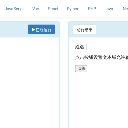
JavaScript
Vue
React
Python
PHP
Java
.Ne
在线运行
动行结果